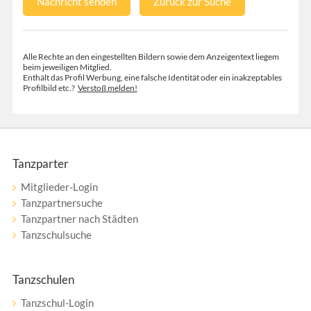
Nachricht senden
Zurück zur Suche
Alle Rechte an den eingestellten Bildern sowie dem Anzeigentext liegem
beim jeweiligen Mitglied.
Enthält das Profil Werbung, eine falsche Identität oder ein inakzeptables
Profilbild etc.?
Verstoß melden!
Tanzparter
Mitglieder-Login
Tanzpartnersuche
Tanzpartner nach Städten
Tanzschulsuche
Tanzschulen
Tanzschul-Login