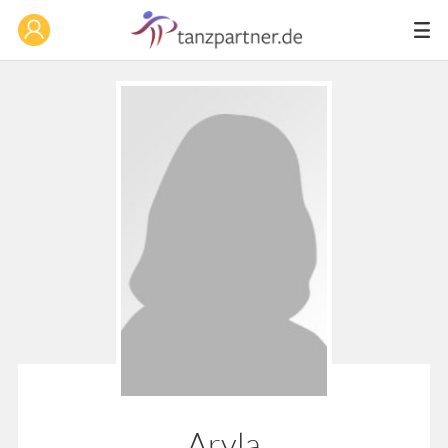
Aryla