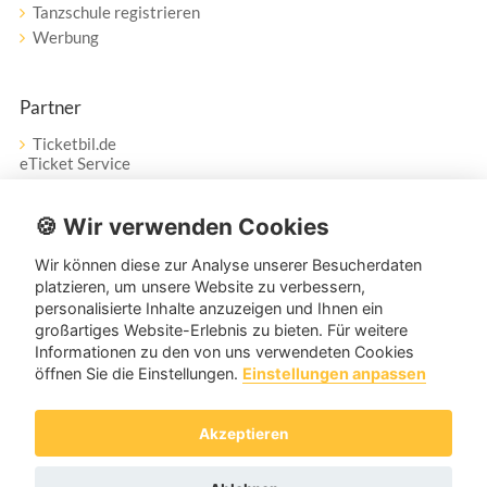
Tanzschule registrieren
Werbung
Partner
Ticketbil.de
eTicket Service
Vertrag widerrufen
🍪 Wir verwenden Cookies
Wir können diese zur Analyse unserer Besucherdaten
Service
platzieren, um unsere Website zu verbessern,
personalisierte Inhalte anzuzeigen und Ihnen ein
Unser Tanzpartner-Service hilft Ihnen bei Fragen und
großartiges Website-Erlebnis zu bieten. Für weitere
Anregungen gerne weiter!
Informationen zu den von uns verwendeten Cookies
öffnen Sie die Einstellungen.
Einstellungen anpassen
service@tanzpartner.de
Akzeptieren
Copyright © 2026 tanzpartner.de