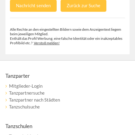
Nachricht senden
Zurück zur Suche
Alle Rechte an den eingestellten Bildern sowie dem Anzeigentext liegem
beim jeweiligen Mitglied.
Enthält das Profil Werbung, eine falsche Identität oder ein inakzeptables
Profilbild etc.?
Verstoß melden!
Tanzparter
Mitglieder-Login
Tanzpartnersuche
Tanzpartner nach Städten
Tanzschulsuche
Tanzschulen