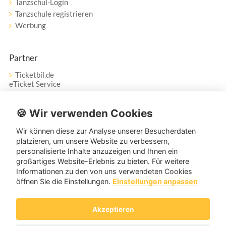
Tanzschul-Login
Tanzschule registrieren
Werbung
Partner
Ticketbil.de
eTicket Service
Vertrag widerrufen
🍪 Wir verwenden Cookies
Wir können diese zur Analyse unserer Besucherdaten
Service
platzieren, um unsere Website zu verbessern,
personalisierte Inhalte anzuzeigen und Ihnen ein
Unser Tanzpartner-Service hilft Ihnen bei Fragen und
großartiges Website-Erlebnis zu bieten. Für weitere
Anregungen gerne weiter!
Informationen zu den von uns verwendeten Cookies
öffnen Sie die Einstellungen.
Einstellungen anpassen
service@tanzpartner.de
Akzeptieren