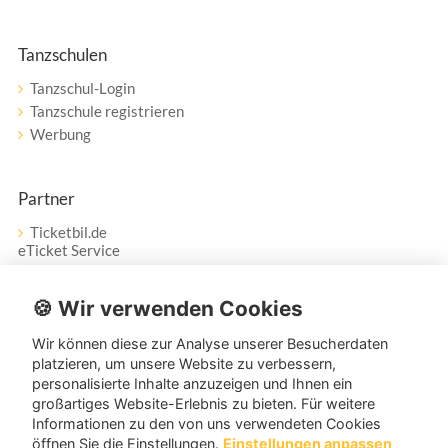
Tanzschulen
Tanzschul-Login
Tanzschule registrieren
Werbung
Partner
Ticketbil.de
eTicket Service
Vertrag widerrufen
🍪 Wir verwenden Cookies
Wir können diese zur Analyse unserer Besucherdaten
Service
platzieren, um unsere Website zu verbessern,
personalisierte Inhalte anzuzeigen und Ihnen ein
Unser Tanzpartner-Service hilft Ihnen bei Fragen und
großartiges Website-Erlebnis zu bieten. Für weitere
Anregungen gerne weiter!
Informationen zu den von uns verwendeten Cookies
öffnen Sie die Einstellungen.
Einstellungen anpassen