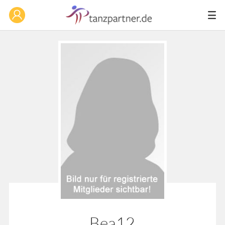
Bea12