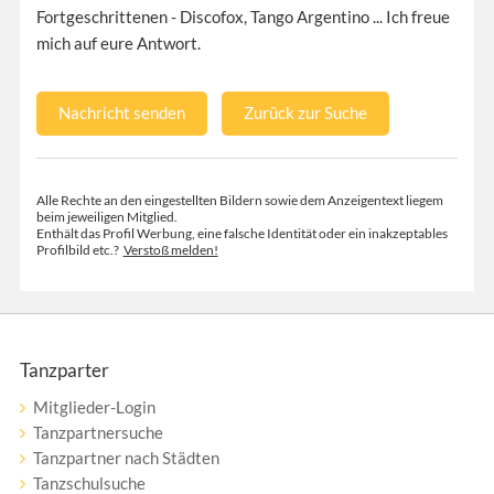
Fortgeschrittenen - Discofox, Tango Argentino ... Ich freue
mich auf eure Antwort.
Nachricht senden
Zurück zur Suche
Alle Rechte an den eingestellten Bildern sowie dem Anzeigentext liegem
beim jeweiligen Mitglied.
Enthält das Profil Werbung, eine falsche Identität oder ein inakzeptables
Profilbild etc.?
Verstoß melden!
Tanzparter
Mitglieder-Login
Tanzpartnersuche
Tanzpartner nach Städten
Tanzschulsuche