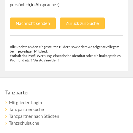
persönlich,in Absprache :)
Nachricht senden
Zurück zur Suche
Alle Rechte an den eingestellten Bildern sowie dem Anzeigentext liegem
beim jeweiligen Mitglied.
Enthält das Profil Werbung, eine falsche Identität oder ein inakzeptables
Profilbild etc.?
Verstoß melden!
Tanzparter
Mitglieder-Login
Tanzpartnersuche
Tanzpartner nach Städten
Tanzschulsuche