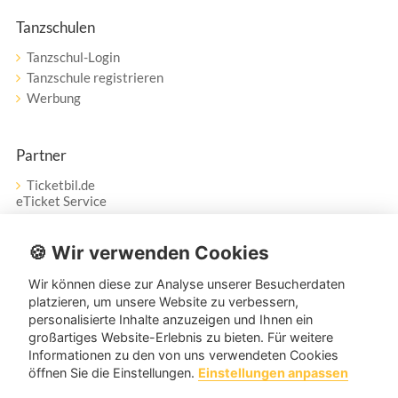
Tanzschulen
Tanzschul-Login
Tanzschule registrieren
Werbung
Partner
Ticketbil.de
eTicket Service
Vertrag widerrufen
🍪 Wir verwenden Cookies
Wir können diese zur Analyse unserer Besucherdaten
Service
platzieren, um unsere Website zu verbessern,
personalisierte Inhalte anzuzeigen und Ihnen ein
Unser Tanzpartner-Service hilft Ihnen bei Fragen und
großartiges Website-Erlebnis zu bieten. Für weitere
Anregungen gerne weiter!
Informationen zu den von uns verwendeten Cookies
öffnen Sie die Einstellungen.
Einstellungen anpassen
service@tanzpartner.de