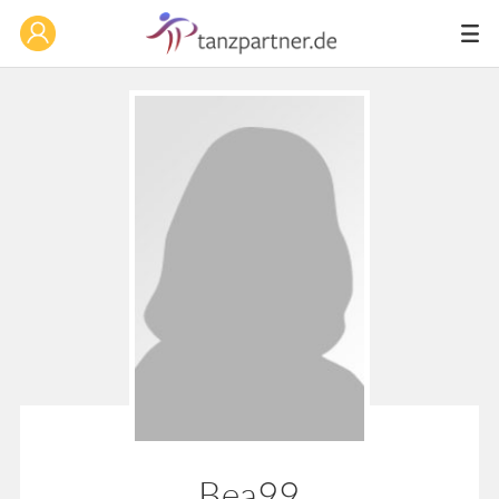
Bea99