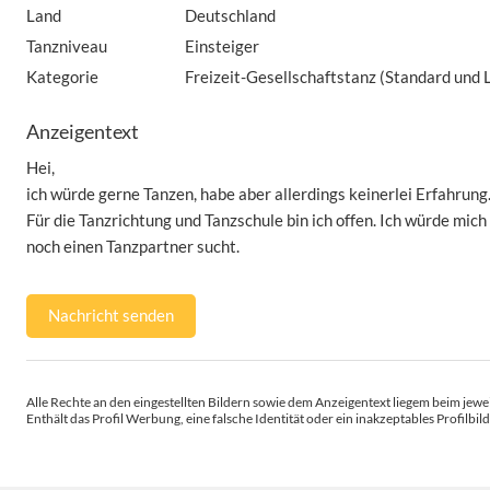
Land
Deutschland
Tanzniveau
Einsteiger
Kategorie
Freizeit-Gesellschaftstanz (Standard und L
Anzeigentext
Hei,
ich würde gerne Tanzen, habe aber allerdings keinerlei Erfahrung
Für die Tanzrichtung und Tanzschule bin ich offen. Ich würde mich
noch einen Tanzpartner sucht.
Nachricht senden
Alle Rechte an den eingestellten Bildern sowie dem Anzeigentext liegem beim jewei
Enthält das Profil Werbung, eine falsche Identität oder ein inakzeptables Profilbild