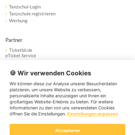
Tanzschul-Login
Tanzschule registrieren
Werbung
Partner
Ticketbil.de
eTicket Service
Vertrag widerrufen
🍪 Wir verwenden Cookies
Wir können diese zur Analyse unserer Besucherdaten
Service
platzieren, um unsere Website zu verbessern,
personalisierte Inhalte anzuzeigen und Ihnen ein
Unser Tanzpartner-Service hilft Ihnen bei Fragen und
großartiges Website-Erlebnis zu bieten. Für weitere
Anregungen gerne weiter!
Informationen zu den von uns verwendeten Cookies
öffnen Sie die Einstellungen.
Einstellungen anpassen
service@tanzpartner.de
Akzeptieren