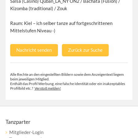
Salsa (Casino) Quban_LA_NY ON2 / Bachata (Fusion) /
Kizomba (traditional) / Zouk
Raum: Kiel – ich selber tanze auf fortgeschrittenen
Mittelstufen Niveau -)
Nachricht senden
Zurück zur Suche
Alle Rechte an den eingestellten Bildern sowie dem Anzeigentext liegem
beim jeweiligen Mitglied.
Enthält das Profil Werbung, eine falsche Identität oder ein inakzeptables
Profilbild etc.?
Verstoß melden!
Tanzparter
Mitglieder-Login