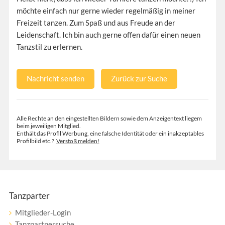
möchte einfach nur gerne wieder regelmäßig in meiner
Freizeit tanzen. Zum Spaß und aus Freude an der
Leidenschaft. Ich bin auch gerne offen dafür einen neuen
Tanzstil zu erlernen.
Nachricht senden
Zurück zur Suche
Alle Rechte an den eingestellten Bildern sowie dem Anzeigentext liegem
beim jeweiligen Mitglied.
Enthält das Profil Werbung, eine falsche Identität oder ein inakzeptables
Profilbild etc.?
Verstoß melden!
Tanzparter
Mitglieder-Login
Tanzpartnersuche