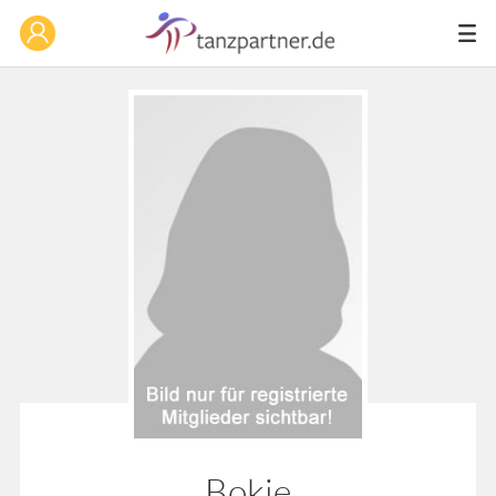
Bokje