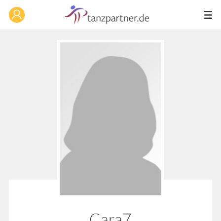
Cara7