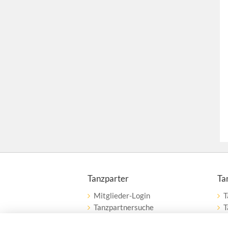
Tanzparter
Ta
Mitglieder-Login
T
Tanzpartnersuche
T
Tanzpartner nach Städten
W