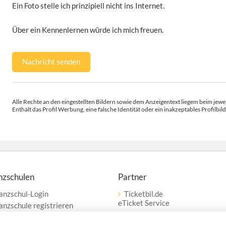
Ein Foto stelle ich prinzipiell nicht ins Internet.
Über ein Kennenlernen würde ich mich freuen.
Nachricht senden
Alle Rechte an den eingestellten Bildern sowie dem Anzeigentext liegem beim jewei
Enthält das Profil Werbung, eine falsche Identität oder ein inakzeptables Profilbild
nzschulen
Partner
anzschul-Login
Ticketbil.de
eTicket Service
anzschule registrieren
erbung