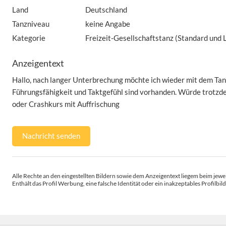
Land
Deutschland
Tanzniveau
keine Angabe
Kategorie
Freizeit-Gesellschaftstanz (Standard und L
Anzeigentext
Hallo, nach langer Unterbrechung möchte ich wieder mit dem Tan
Führungsfähigkeit und Taktgefühl sind vorhanden. Würde trotzd
oder Crashkurs mit Auffrischung
Nachricht senden
Alle Rechte an den eingestellten Bildern sowie dem Anzeigentext liegem beim jewei
Enthält das Profil Werbung, eine falsche Identität oder ein inakzeptables Profilbild