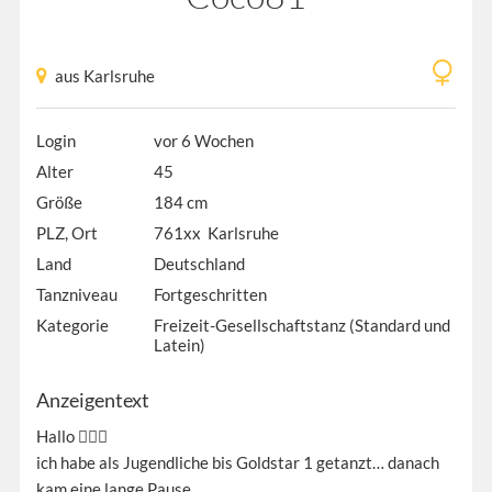
aus Karlsruhe
Login
vor 6 Wochen
Alter
45
Größe
184 cm
PLZ, Ort
761xx Karlsruhe
Land
Deutschland
Tanzniveau
Fortgeschritten
Kategorie
Freizeit-Gesellschaftstanz (Standard und
Latein)
Anzeigentext
Hallo 🙋🏻‍♀️
ich habe als Jugendliche bis Goldstar 1 getanzt… danach
kam eine lange Pause.