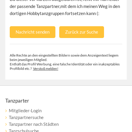
der passende Tanzpartner,mit dem ich meinen Weg in den
dortigen Hobbytanzgruppen fortsetzen kann (:
Nachricht senden
Zurück zur Suche
Alle Rechte an den eingestellten Bildern sowie dem Anzeigentext liegem
beim jeweiligen Mitglied.
Enthält das Profil Werbung, eine falsche Identität oder ein inakzeptables
Profilbild etc.?
Verstoß melden!
Tanzparter
Mitglieder-Login
Tanzpartnersuche
Tanzpartner nach Städten
Tanzschulsuche