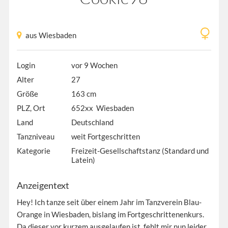
aus Wiesbaden
Login
vor 9 Wochen
Alter
27
Größe
163 cm
PLZ, Ort
652xx Wiesbaden
Land
Deutschland
Tanzniveau
weit Fortgeschritten
Kategorie
Freizeit-Gesellschaftstanz (Standard und
Latein)
Anzeigentext
Hey! Ich tanze seit über einem Jahr im Tanzverein Blau-
Orange in Wiesbaden, bislang im Fortgeschrittenenkurs.
Da dieser vor kurzem ausgelaufen ist, fehlt mir nun leider