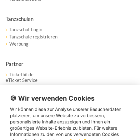
Tanzschulen
Tanzschul-Login
Tanzschule registrieren
Werbung
Partner
Ticketbil.de
eTicket Service
Vertrag widerrufen
🍪 Wir verwenden Cookies
Wir können diese zur Analyse unserer Besucherdaten
Service
platzieren, um unsere Website zu verbessern,
personalisierte Inhalte anzuzeigen und Ihnen ein
Unser Tanzpartner-Service hilft Ihnen bei Fragen und
großartiges Website-Erlebnis zu bieten. Für weitere
Anregungen gerne weiter!
Informationen zu den von uns verwendeten Cookies