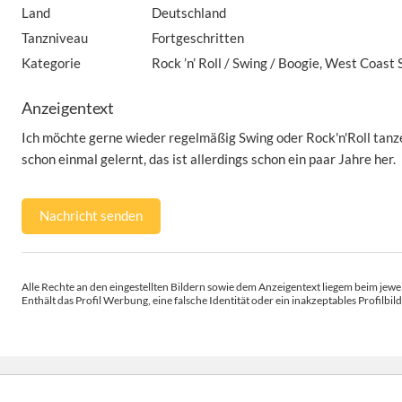
Land
Deutschland
Tanzniveau
Fortgeschritten
Kategorie
Rock ’n’ Roll / Swing / Boogie, West Coast
Anzeigentext
Ich möchte gerne wieder regelmäßig Swing oder Rock'n'Roll tanze
schon einmal gelernt, das ist allerdings schon ein paar Jahre her.
Nachricht senden
Alle Rechte an den eingestellten Bildern sowie dem Anzeigentext liegem beim jewei
Enthält das Profil Werbung, eine falsche Identität oder ein inakzeptables Profilbild