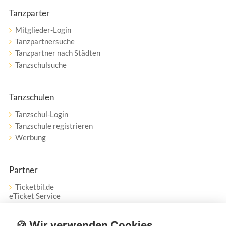
Tanzparter
Mitglieder-Login
Tanzpartnersuche
Tanzpartner nach Städten
Tanzschulsuche
Tanzschulen
Tanzschul-Login
Tanzschule registrieren
Werbung
Partner
Ticketbil.de
eTicket Service
Vertrag widerrufen
🍪 Wir verwenden Cookies