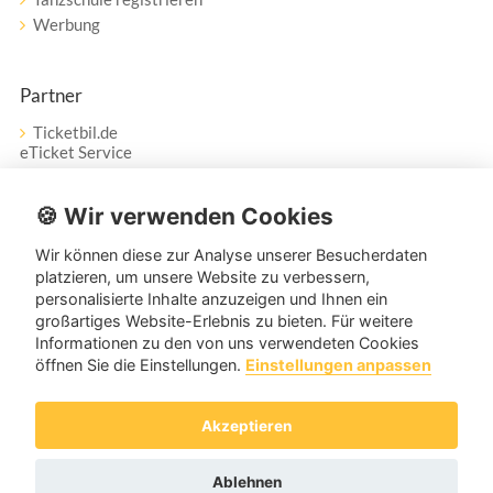
Werbung
Partner
Ticketbil.de
eTicket Service
Vertrag widerrufen
🍪 Wir verwenden Cookies
Wir können diese zur Analyse unserer Besucherdaten
Service
platzieren, um unsere Website zu verbessern,
personalisierte Inhalte anzuzeigen und Ihnen ein
Unser Tanzpartner-Service hilft Ihnen bei Fragen und
großartiges Website-Erlebnis zu bieten. Für weitere
Anregungen gerne weiter!
Informationen zu den von uns verwendeten Cookies
öffnen Sie die Einstellungen.
Einstellungen anpassen
service@tanzpartner.de
Akzeptieren
Copyright © 2026 tanzpartner.de
Ablehnen