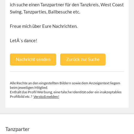
ich suche einen Tanzpartner für den Tanzkreis, West Coast
Swing, Tanzparties, Ballbesuche etc.
Freue mich über Eure Nachrichten.
LetÂ´s dance!
Nachricht senden
Zurück zur Suche
Alle Rechte an den eingestellten Bildern sowie dem Anzeigentext liegem
beim jeweiligen Mitglied.
Enthält das Profil Werbung, eine falsche Identität oder ein inakzeptables
Profilbild etc.?
Verstoß melden!
Tanzparter