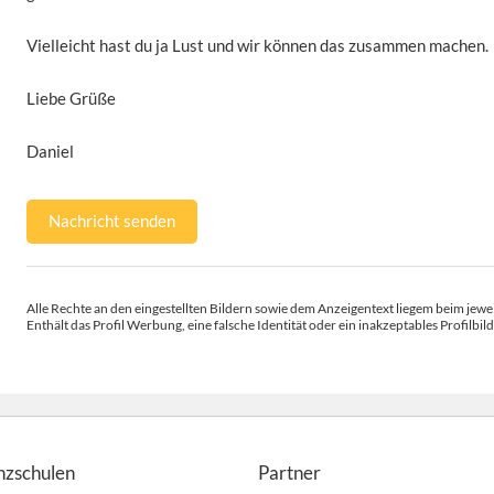
Vielleicht hast du ja Lust und wir können das zusammen machen.
Liebe Grüße
Daniel
Nachricht senden
Alle Rechte an den eingestellten Bildern sowie dem Anzeigentext liegem beim jewei
Enthält das Profil Werbung, eine falsche Identität oder ein inakzeptables Profilbild
nzschulen
Partner