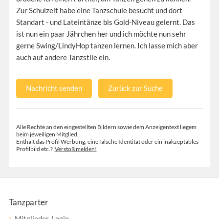
Zur Schulzeit habe eine Tanzschule besucht und dort
Standart - und Lateintänze bis Gold-Niveau gelernt. Das
ist nun ein paar Jährchen her und ich möchte nun sehr
gerne Swing/LindyHop tanzen lernen. Ich lasse mich aber
auch auf andere Tanzstile ein.
Nachricht senden
Zurück zur Suche
Alle Rechte an den eingestellten Bildern sowie dem Anzeigentext liegem
beim jeweiligen Mitglied.
Enthält das Profil Werbung, eine falsche Identität oder ein inakzeptables
Profilbild etc.?
Verstoß melden!
Tanzparter
Mitglieder-Login