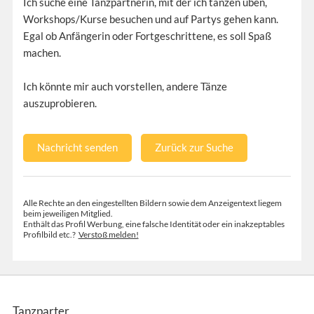
Ich suche eine Tanzpartnerin, mit der ich tanzen üben,
Workshops/Kurse besuchen und auf Partys gehen kann.
Egal ob Anfängerin oder Fortgeschrittene, es soll Spaß
machen.
Ich könnte mir auch vorstellen, andere Tänze
auszuprobieren.
Nachricht senden
Zurück zur Suche
Alle Rechte an den eingestellten Bildern sowie dem Anzeigentext liegem
beim jeweiligen Mitglied.
Enthält das Profil Werbung, eine falsche Identität oder ein inakzeptables
Profilbild etc.?
Verstoß melden!
Tanzparter