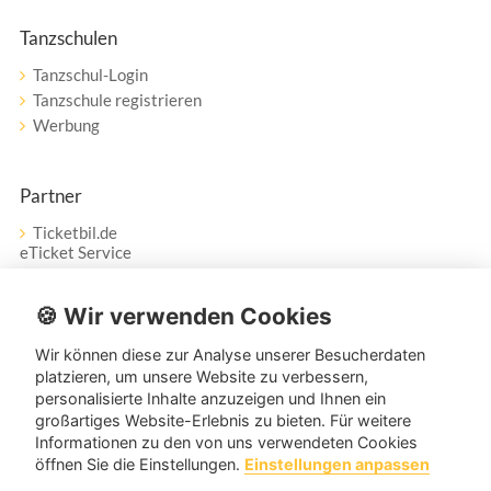
Tanzschulen
Tanzschul-Login
Tanzschule registrieren
Werbung
Partner
Ticketbil.de
eTicket Service
Vertrag widerrufen
🍪 Wir verwenden Cookies
Wir können diese zur Analyse unserer Besucherdaten
Service
platzieren, um unsere Website zu verbessern,
personalisierte Inhalte anzuzeigen und Ihnen ein
Unser Tanzpartner-Service hilft Ihnen bei Fragen und
großartiges Website-Erlebnis zu bieten. Für weitere
Anregungen gerne weiter!
Informationen zu den von uns verwendeten Cookies
öffnen Sie die Einstellungen.
Einstellungen anpassen
service@tanzpartner.de