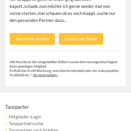
kaputt..schade..nun möchte ich gerne wieder mal von
vorne starten..mal schauen ob es noch klappt..suche nur
den passenden Partner dazu...
Nachricht senden
Zurück zur Suche
Alle Rechte an den eingestellten Bildern sowie dem Anzeigentext liegem
beim jeweiligen Mitglied.
Enthält das Profil Werbung, eine falsche Identität oder ein inakzeptables
Profilbild etc.?
Verstoß melden!
Tanzparter
Mitglieder-Login
Tanzpartnersuche
Tanzpartner nach Städten