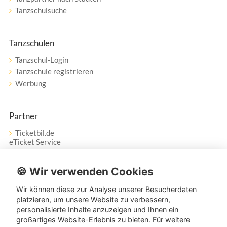
Tanzschulsuche
Tanzschulen
Tanzschul-Login
Tanzschule registrieren
Werbung
Partner
Ticketbil.de
eTicket Service
Vertrag widerrufen
🍪 Wir verwenden Cookies
Wir können diese zur Analyse unserer Besucherdaten
Service
platzieren, um unsere Website zu verbessern,
personalisierte Inhalte anzuzeigen und Ihnen ein
Unser Tanzpartner-Service hilft Ihnen bei Fragen und
großartiges Website-Erlebnis zu bieten. Für weitere