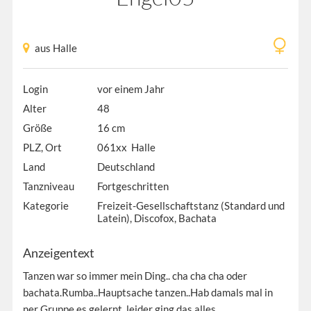
aus Halle
Login
vor einem Jahr
Alter
48
Größe
16 cm
PLZ, Ort
061xx Halle
Land
Deutschland
Tanzniveau
Fortgeschritten
Kategorie
Freizeit-Gesellschaftstanz (Standard und
Latein), Discofox, Bachata
Anzeigentext
Tanzen war so immer mein Ding.. cha cha cha oder
bachata.Rumba..Hauptsache tanzen..Hab damals mal in
ner Gruppe es gelernt, leider ging das alles