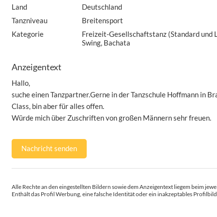
Land
Deutschland
Tanzniveau
Breitensport
Kategorie
Freizeit-Gesellschaftstanz (Standard und L
Swing, Bachata
Anzeigentext
Hallo,
suche einen Tanzpartner.Gerne in der Tanzschule Hoffmann in Br
Class, bin aber für alles offen.
Würde mich über Zuschriften von großen Männern sehr freuen.
Nachricht senden
Alle Rechte an den eingestellten Bildern sowie dem Anzeigentext liegem beim jewei
Enthält das Profil Werbung, eine falsche Identität oder ein inakzeptables Profilbild