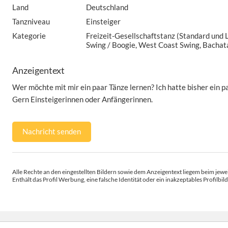
Land
Deutschland
Tanzniveau
Einsteiger
Kategorie
Freizeit-Gesellschaftstanz (Standard und La
Swing / Boogie, West Coast Swing, Bachat
Anzeigentext
Wer möchte mit mir ein paar Tänze lernen? Ich hatte bisher ein p
Gern Einsteigerinnen oder Anfängerinnen.
Nachricht senden
Alle Rechte an den eingestellten Bildern sowie dem Anzeigentext liegem beim jewei
Enthält das Profil Werbung, eine falsche Identität oder ein inakzeptables Profilbild