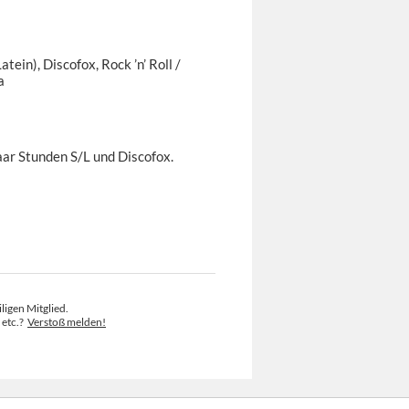
tein), Discofox, Rock ’n’ Roll /
a
aar Stunden S/L und Discofox.
ligen Mitglied.
 etc.?
Verstoß melden!