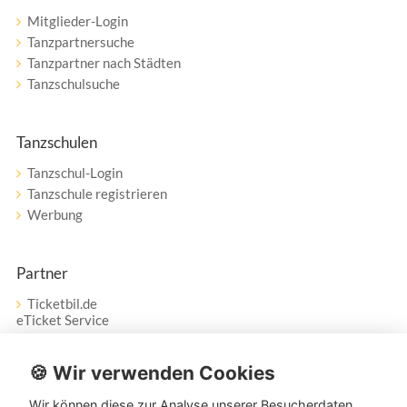
Mitglieder-Login
Tanzpartnersuche
Tanzpartner nach Städten
Tanzschulsuche
Tanzschulen
Tanzschul-Login
Tanzschule registrieren
Werbung
Partner
Ticketbil.de
eTicket Service
Vertrag widerrufen
🍪 Wir verwenden Cookies
Wir können diese zur Analyse unserer Besucherdaten