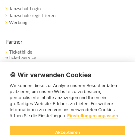
Tanzschul-Login
Tanzschule registrieren
Werbung
Partner
Ticketbil.de
eTicket Service
Vertrag widerrufen
🍪 Wir verwenden Cookies
Wir können diese zur Analyse unserer Besucherdaten
Service
platzieren, um unsere Website zu verbessern,
personalisierte Inhalte anzuzeigen und Ihnen ein
Unser Tanzpartner-Service hilft Ihnen bei Fragen und
großartiges Website-Erlebnis zu bieten. Für weitere
Anregungen gerne weiter!
Informationen zu den von uns verwendeten Cookies
öffnen Sie die Einstellungen.
Einstellungen anpassen
service@tanzpartner.de
Akzeptieren