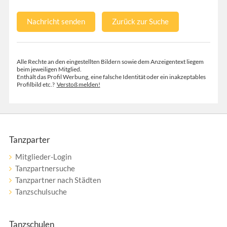
Nachricht senden
Zurück zur Suche
Alle Rechte an den eingestellten Bildern sowie dem Anzeigentext liegem
beim jeweiligen Mitglied.
Enthält das Profil Werbung, eine falsche Identität oder ein inakzeptables
Profilbild etc.?
Verstoß melden!
Tanzparter
Mitglieder-Login
Tanzpartnersuche
Tanzpartner nach Städten
Tanzschulsuche
Tanzschulen