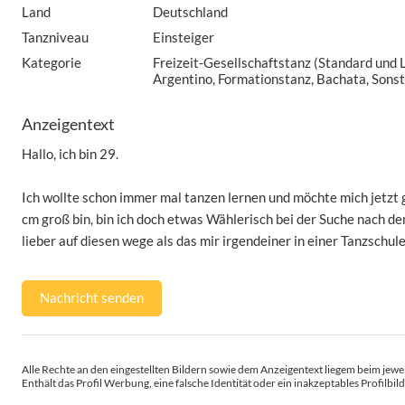
Land
Deutschland
Tanzniveau
Einsteiger
Kategorie
Freizeit-Gesellschaftstanz (Standard und L
Argentino, Formationstanz, Bachata, Sonst
Anzeigentext
Hallo, ich bin 29.
Ich wollte schon immer mal tanzen lernen und möchte mich jetzt 
cm groß bin, bin ich doch etwas Wählerisch bei der Suche nach d
lieber auf diesen wege als das mir irgendeiner in einer Tanzschul
Nachricht senden
Alle Rechte an den eingestellten Bildern sowie dem Anzeigentext liegem beim jewei
Enthält das Profil Werbung, eine falsche Identität oder ein inakzeptables Profilbild