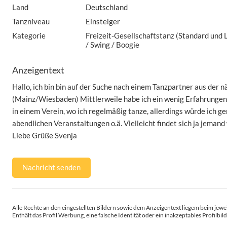
Land
Deutschland
Tanzniveau
Einsteiger
Kategorie
Freizeit-Gesellschaftstanz (Standard und La
/ Swing / Boogie
Anzeigentext
Hallo, ich bin bin auf der Suche nach einem Tanzpartner aus de
(Mainz/Wiesbaden) Mittlerweile habe ich ein wenig Erfahrungen 
in einem Verein, wo ich regelmäßig tanze, allerdings würde ich ge
abendlichen Veranstaltungen o.ä. Vielleicht findet sich ja jemand
Liebe Grüße Svenja
Nachricht senden
Alle Rechte an den eingestellten Bildern sowie dem Anzeigentext liegem beim jewei
Enthält das Profil Werbung, eine falsche Identität oder ein inakzeptables Profilbild