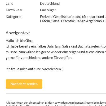
Land
Deutschland
Tanzniveau
Einsteiger
Kategorie
Freizeit-Gesellschaftstanz (Standard und 
Latein, Salsa, Discofox, Tango Argentino, 
Anzeigentext
Hallo ich bin Gina,
ich habe bereits ein halbes Jahr lang Salsa und Bachata gelernt 
musste. Nun würde ich gerne wieder einsteigen und suche einen n
gerne für verschiedene andere Tänze offen.
Ich freue mich auf eure Nachrichten :)
Nachricht senden
Alle Rechte an den eingestellten Bildern sowie dem Anzeigentext liegem beim jewei