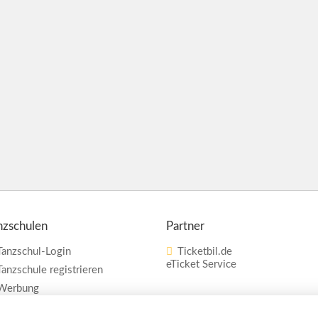
nzschulen
Partner
Tanzschul-Login
Ticketbil.de
eTicket Service
Tanzschule registrieren
Werbung
Vertrag widerrufen