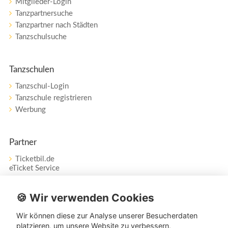
Mitglieder-Login
Tanzpartnersuche
Tanzpartner nach Städten
Tanzschulsuche
Tanzschulen
Tanzschul-Login
Tanzschule registrieren
Werbung
Partner
Ticketbil.de
eTicket Service
Vertrag widerrufen
🍪 Wir verwenden Cookies
Wir können diese zur Analyse unserer Besucherdaten
Service
platzieren, um unsere Website zu verbessern,