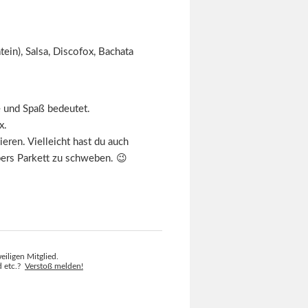
tein), Salsa, Discofox, Bachata
e und Spaß bedeutet.
x.
eren. Vielleicht hast du auch
bers Parkett zu schweben. 😉
eiligen Mitglied.
ld etc.?
Verstoß melden!