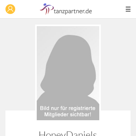
HoneyDaniels