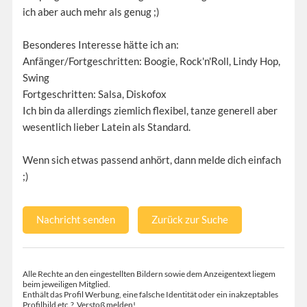
ich aber auch mehr als genug ;)
Besonderes Interesse hätte ich an:
Anfänger/Fortgeschritten: Boogie, Rock'n'Roll, Lindy Hop,
Swing
Fortgeschritten: Salsa, Diskofox
Ich bin da allerdings ziemlich flexibel, tanze generell aber
wesentlich lieber Latein als Standard.
Wenn sich etwas passend anhört, dann melde dich einfach
;)
Nachricht senden
Zurück zur Suche
Alle Rechte an den eingestellten Bildern sowie dem Anzeigentext liegem
beim jeweiligen Mitglied.
Enthält das Profil Werbung, eine falsche Identität oder ein inakzeptables
Profilbild etc.?
Verstoß melden!