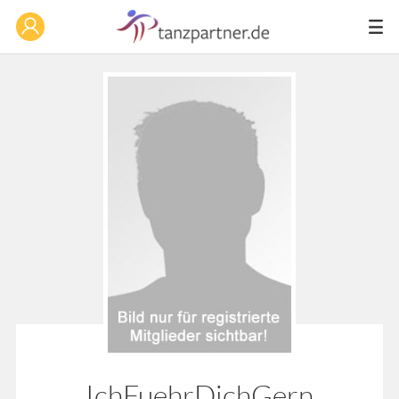
IchFuehrDichGern