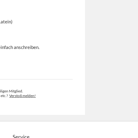
Latein)
einfach anschreiben.
ligen Mitglied.
 etc.?
Verstoß melden!
Service