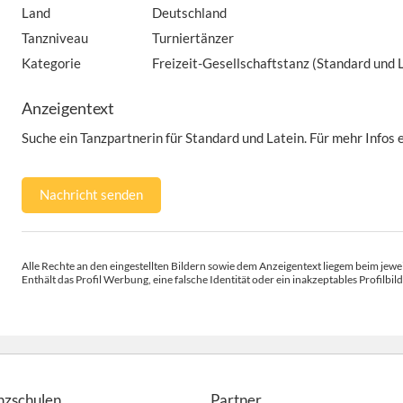
Land
Deutschland
Tanzniveau
Turniertänzer
Kategorie
Freizeit-Gesellschaftstanz (Standard und 
Anzeigentext
Suche ein Tanzpartnerin für Standard und Latein. Für mehr Infos 
Nachricht senden
Alle Rechte an den eingestellten Bildern sowie dem Anzeigentext liegem beim jewei
Enthält das Profil Werbung, eine falsche Identität oder ein inakzeptables Profilbild
nzschulen
Partner