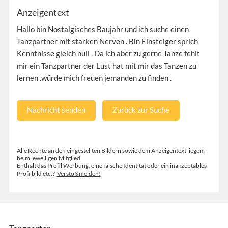
Anzeigentext
Hallo bin Nostalgisches Baujahr und ich suche einen
Tanzpartner mit starken Nerven . Bin Einsteiger sprich
Kenntnisse gleich null . Da ich aber zu gerne Tanze fehlt
mir ein Tanzpartner der Lust hat mit mir das Tanzen zu
lernen .würde mich freuen jemanden zu finden .
Nachricht senden
Zurück zur Suche
Alle Rechte an den eingestellten Bildern sowie dem Anzeigentext liegem
beim jeweiligen Mitglied.
Enthält das Profil Werbung, eine falsche Identität oder ein inakzeptables
Profilbild etc.?
Verstoß melden!