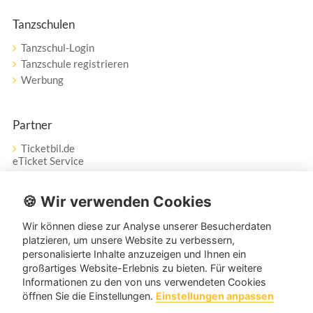
Tanzschulen
Tanzschul-Login
Tanzschule registrieren
Werbung
Partner
Ticketbil.de
eTicket Service
Vertrag widerrufen
🍪 Wir verwenden Cookies
Wir können diese zur Analyse unserer Besucherdaten
Service
platzieren, um unsere Website zu verbessern,
personalisierte Inhalte anzuzeigen und Ihnen ein
Unser Tanzpartner-Service hilft Ihnen bei Fragen und
großartiges Website-Erlebnis zu bieten. Für weitere
Anregungen gerne weiter!
Informationen zu den von uns verwendeten Cookies
öffnen Sie die Einstellungen.
Einstellungen anpassen
service@tanzpartner.de