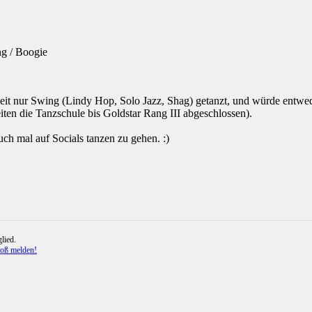
ng / Boogie
eit nur Swing (Lindy Hop, Solo Jazz, Shag) getanzt, und würde entwede
ten die Tanzschule bis Goldstar Rang III abgeschlossen).
uch mal auf Socials tanzen zu gehen. :)
lied.
toß melden!