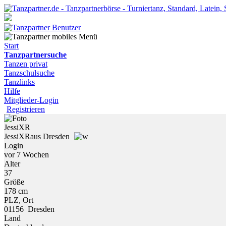
Start
Tanzpartnersuche
Tanzen privat
Tanzschulsuche
Tanzlinks
Hilfe
Mitglieder-Login
Registrieren
JessiXR
JessiXR
aus Dresden
Login
vor 7 Wochen
Alter
37
Größe
178 cm
PLZ, Ort
01156 Dresden
Land