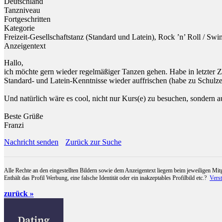
Deutschland
Tanzniveau
Fortgeschritten
Kategorie
Freizeit-Gesellschaftstanz (Standard und Latein), Rock ’n’ Roll / Swi
Anzeigentext
Hallo,
ich möchte gern wieder regelmäßiger Tanzen gehen. Habe in letzter Z
Standard- und Latein-Kenntnisse wieder auffrischen (habe zu Schulzei
Und natürlich wäre es cool, nicht nur Kurs(e) zu besuchen, sondern a
Beste Grüße
Franzi
Nachricht senden
Zurück zur Suche
Alle Rechte an den eingestellten Bildern sowie dem Anzeigentext liegem beim jeweiligen Mitg
Enthält das Profil Werbung, eine falsche Identität oder ein inakzeptables Profilbild etc.?
Vers
zurück »