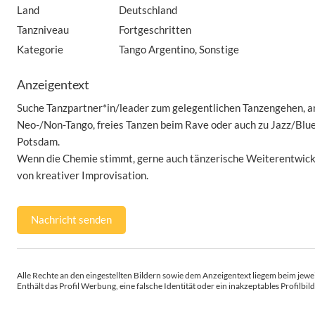
Land
Deutschland
Tanzniveau
Fortgeschritten
Kategorie
Tango Argentino, Sonstige
Anzeigentext
Suche Tanzpartner*in/leader zum gelegentlichen Tanzengehen, am
Neo-/Non-Tango, freies Tanzen beim Rave oder auch zu Jazz/Blue
Potsdam.
Wenn die Chemie stimmt, gerne auch tänzerische Weiterentwickl
von kreativer Improvisation.
Nachricht senden
Alle Rechte an den eingestellten Bildern sowie dem Anzeigentext liegem beim jewei
Enthält das Profil Werbung, eine falsche Identität oder ein inakzeptables Profilbild