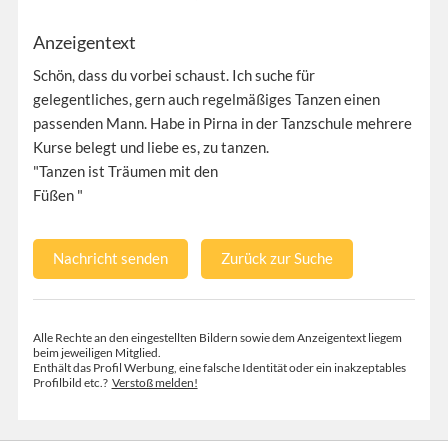
Anzeigentext
Schön, dass du vorbei schaust. Ich suche für
gelegentliches, gern auch regelmäßiges Tanzen einen
passenden Mann. Habe in Pirna in der Tanzschule mehrere
Kurse belegt und liebe es, zu tanzen.
"Tanzen ist Träumen mit den
Füßen "
Nachricht senden
Zurück zur Suche
Alle Rechte an den eingestellten Bildern sowie dem Anzeigentext liegem
beim jeweiligen Mitglied.
Enthält das Profil Werbung, eine falsche Identität oder ein inakzeptables
Profilbild etc.?
Verstoß melden!