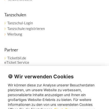
Tanzschulen
Tanzschul-Login
Tanzschule registrieren
Werbung
Partner
Ticketbil.de
eTicket Service
Vertrag widerrufen
🍪 Wir verwenden Cookies
Wir können diese zur Analyse unserer Besucherdaten
Service
platzieren, um unsere Website zu verbessern,
personalisierte Inhalte anzuzeigen und Ihnen ein
Unser Tanzpartner-Service hilft Ihnen bei Fragen und
großartiges Website-Erlebnis zu bieten. Für weitere
Anregungen gerne weiter!
Informationen zu den von uns verwendeten Cookies