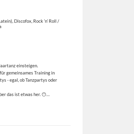
tein), Discofox, Rock ’n’ Roll /
a
Paartanz einsteigen.
 für gemeinsames Training in
ys - egal, ob Tanzpartys oder
er das ist etwas her. 😶…