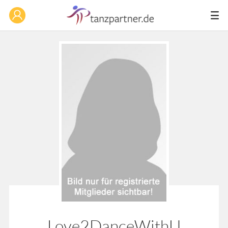
Love2DanceWithU