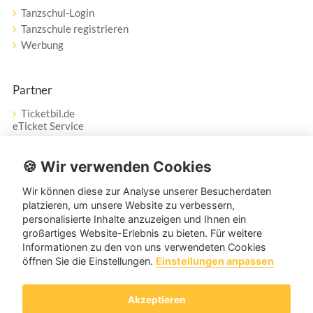
Tanzschul-Login
Tanzschule registrieren
Werbung
Partner
Ticketbil.de
eTicket Service
Vertrag widerrufen
🍪 Wir verwenden Cookies
Wir können diese zur Analyse unserer Besucherdaten
Service
platzieren, um unsere Website zu verbessern,
personalisierte Inhalte anzuzeigen und Ihnen ein
Unser Tanzpartner-Service hilft Ihnen bei Fragen und
großartiges Website-Erlebnis zu bieten. Für weitere
Anregungen gerne weiter!
Informationen zu den von uns verwendeten Cookies
öffnen Sie die Einstellungen.
Einstellungen anpassen
service@tanzpartner.de
Akzeptieren