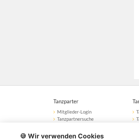
Tanzparter
Ta
Mitglieder-Login
T
Tanzpartnersuche
T
Tanzpartner nach Städten
W
Tanzschulsuche
🍪 Wir verwenden Cookies