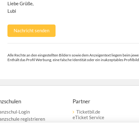
Liebe Grüße,
Lubi
Nachricht senden
Alle Rechte an den eingestellten Bildern sowie dem Anzeigentext liegem beim jewei
Enthält das Profil Werbung, eine falsche Identität oder ein inakzeptables Profilbild
nzschulen
Partner
anzschul-Login
Ticketbil.de
eTicket Service
anzschule registrieren
erbung
Vertrag widerrufen