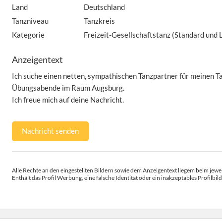
Land
Deutschland
Tanzniveau
Tanzkreis
Kategorie
Freizeit-Gesellschaftstanz (Standard und L
Anzeigentext
Ich suche einen netten, sympathischen Tanzpartner für meinen T
Übungsabende im Raum Augsburg.
Ich freue mich auf deine Nachricht.
Nachricht senden
Alle Rechte an den eingestellten Bildern sowie dem Anzeigentext liegem beim jewei
Enthält das Profil Werbung, eine falsche Identität oder ein inakzeptables Profilbild