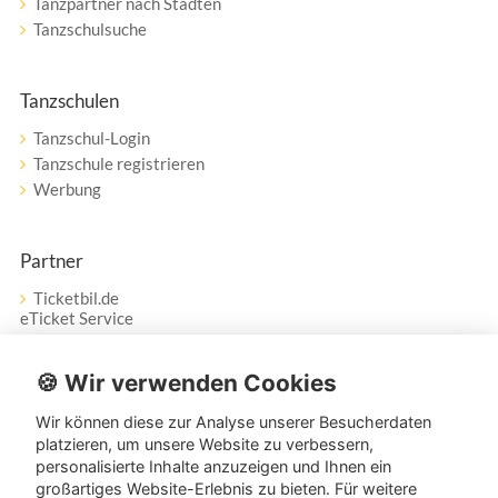
Tanzpartner nach Städten
Tanzschulsuche
Tanzschulen
Tanzschul-Login
Tanzschule registrieren
Werbung
Partner
Ticketbil.de
eTicket Service
Vertrag widerrufen
🍪 Wir verwenden Cookies
Wir können diese zur Analyse unserer Besucherdaten
Service
platzieren, um unsere Website zu verbessern,
personalisierte Inhalte anzuzeigen und Ihnen ein
Unser Tanzpartner-Service hilft Ihnen bei Fragen und
großartiges Website-Erlebnis zu bieten. Für weitere