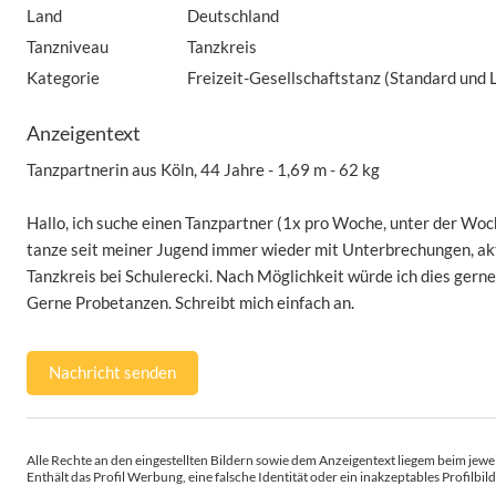
Land
Deutschland
Tanzniveau
Tanzkreis
Kategorie
Freizeit-Gesellschaftstanz (Standard und 
Anzeigentext
Tanzpartnerin aus Köln, 44 Jahre - 1,69 m - 62 kg
Hallo, ich suche einen Tanzpartner (1x pro Woche, unter der Woc
tanze seit meiner Jugend immer wieder mit Unterbrechungen, akt
Tanzkreis bei Schulerecki. Nach Möglichkeit würde ich dies gerne 
Gerne Probetanzen. Schreibt mich einfach an.
Nachricht senden
Alle Rechte an den eingestellten Bildern sowie dem Anzeigentext liegem beim jewei
Enthält das Profil Werbung, eine falsche Identität oder ein inakzeptables Profilbild