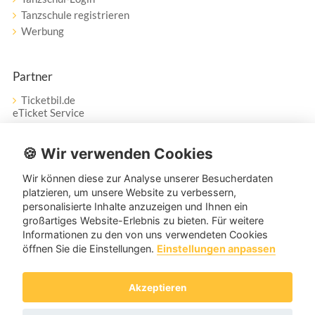
Tanzschule registrieren
Werbung
Partner
Ticketbil.de
eTicket Service
Vertrag widerrufen
🍪 Wir verwenden Cookies
Wir können diese zur Analyse unserer Besucherdaten
Service
platzieren, um unsere Website zu verbessern,
personalisierte Inhalte anzuzeigen und Ihnen ein
Unser Tanzpartner-Service hilft Ihnen bei Fragen und
großartiges Website-Erlebnis zu bieten. Für weitere
Anregungen gerne weiter!
Informationen zu den von uns verwendeten Cookies
öffnen Sie die Einstellungen.
Einstellungen anpassen
service@tanzpartner.de
Akzeptieren