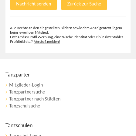
Nachricht senden
Zurück zur Suche
Alle Rechte an den eingestellten Bildern sowie dem Anzeigentext liegem
beim jeweiligen Mitglied.
Enthält das Profil Werbung, eine falsche Identität oder ein inakzeptables
Profilbild etc.?
Verstoß melden!
Tanzparter
Mitglieder-Login
Tanzpartnersuche
Tanzpartner nach Städten
Tanzschulsuche
Tanzschulen
Tanzschul-Login