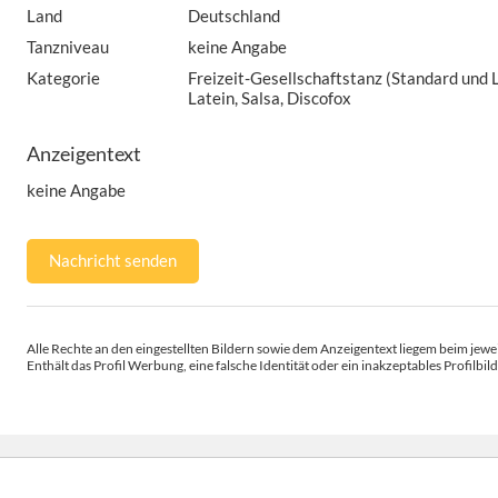
Land
Deutschland
Tanzniveau
keine Angabe
Kategorie
Freizeit-Gesellschaftstanz (Standard und 
Latein, Salsa, Discofox
Anzeigentext
keine Angabe
Nachricht senden
Alle Rechte an den eingestellten Bildern sowie dem Anzeigentext liegem beim jewei
Enthält das Profil Werbung, eine falsche Identität oder ein inakzeptables Profilbild